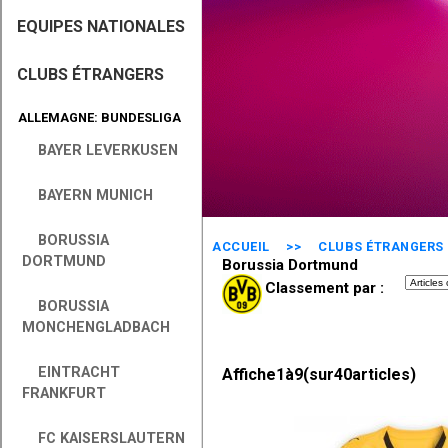
EQUIPES NATIONALES
CLUBS ÉTRANGERS
ALLEMAGNE: BUNDESLIGA
BAYER LEVERKUSEN
BAYERN MUNICH
BORUSSIA
ACCUEIL
>>
CLUBS ÉTRANGERS
DORTMUND
Borussia Dortmund
Classement par :
BORUSSIA
MONCHENGLADBACH
EINTRACHT
Affiche
1
à
9
(sur
40
articles)
FRANKFURT
FC KAISERSLAUTERN