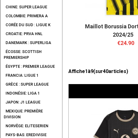
CHINE: SUPER LEAGUE
COLOMBIE: PRIMERA A
CORÉE DU SUD : LIGUE K
Maillot Borussia Do
2024/25
CROATIE: PRVA HNL
€24.90
DANEMARK : SUPERLIGA
ÉCOSSE: SCOTTISH
PREMIERSHIP
ÉGYPTE : PREMIER LEAGUE
Affiche
1
à
9
(sur
40
articles)
FRANCIA: LIGUE 1
GRÈCE : SUPER LEAGUE
INDONÉSIE: LIGA 1
JAPON: J1 LEAGUE
MEXIQUE: PREMIÈRE
DIVISION
NORVÈGE: ELITESERIEN
PAYS-BAS: EREDIVISIE