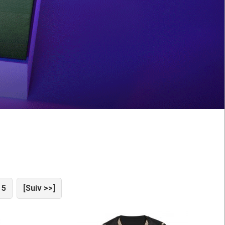
5
[Suiv >>]