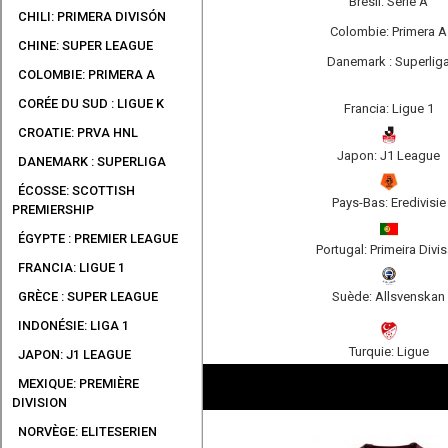
Brésil: Serie A
CHILI: PRIMERA DIVISÓN
Colombie: Primera A
CHINE: SUPER LEAGUE
Danemark : Superlig
COLOMBIE: PRIMERA A
CORÉE DU SUD : LIGUE K
Francia: Ligue 1
CROATIE: PRVA HNL
Japon: J1 League
DANEMARK : SUPERLIGA
ÉCOSSE: SCOTTISH
Pays-Bas: Eredivisie
PREMIERSHIP
ÉGYPTE : PREMIER LEAGUE
Portugal: Primeira Divi
FRANCIA: LIGUE 1
Suède: Allsvenskan
GRÈCE : SUPER LEAGUE
INDONÉSIE: LIGA 1
Turquie: Ligue
JAPON: J1 LEAGUE
MEXIQUE: PREMIÈRE
DIVISION
NORVÈGE: ELITESERIEN