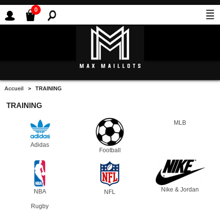
0
Accueil
> TRAINING
TRAINING
MLB
Adidas
Football
Nike & Jordan
NBA
NFL
Rugby