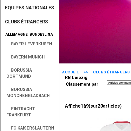
EQUIPES NATIONALES
CLUBS ÉTRANGERS
ALLEMAGNE: BUNDESLIGA
BAYER LEVERKUSEN
BAYERN MUNICH
BORUSSIA
ACCUEIL
>>
CLUBS ÉTRANGERS
DORTMUND
RB Leipzig
Classement par :
BORUSSIA
MONCHENGLADBACH
Affiche
1
à
9
(sur
20
articles)
EINTRACHT
FRANKFURT
FC KAISERSLAUTERN