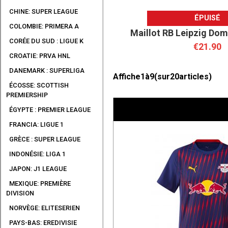
CHINE: SUPER LEAGUE
ÉPUISÉ
COLOMBIE: PRIMERA A
Maillot RB Leipzig Dom
CORÉE DU SUD : LIGUE K
€21.90
CROATIE: PRVA HNL
DANEMARK : SUPERLIGA
Affiche
1
à
9
(sur
20
articles)
ÉCOSSE: SCOTTISH
PREMIERSHIP
ÉGYPTE : PREMIER LEAGUE
FRANCIA: LIGUE 1
GRÈCE : SUPER LEAGUE
INDONÉSIE: LIGA 1
JAPON: J1 LEAGUE
MEXIQUE: PREMIÈRE
DIVISION
NORVÈGE: ELITESERIEN
PAYS-BAS: EREDIVISIE