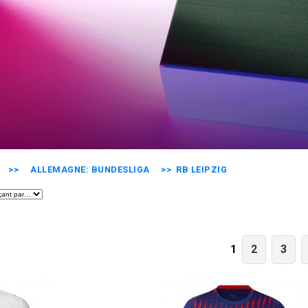
>>
ALLEMAGNE: BUNDESLIGA
>> RB LEIPZIG
2
3
1