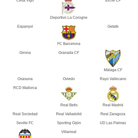
Celta Vigo
Elche CF
Deportivo La Corogne
Espanyol
Getafe
FC Barcelona
Girona
Granada CF
Málaga CF
Osasuna
Oviedo
Rayo Vallecano
RCD Mallorca
Real Betis
Real Madrid
Real Sociedad
Real Valladolid
Real Zaragoza
Seville FC
Sporting Gijón
UD Las Palmas
Villarreal