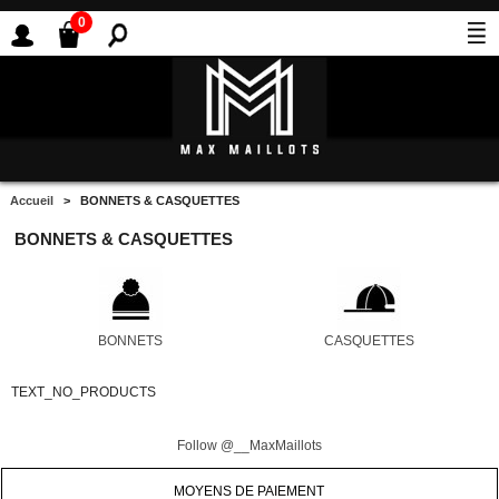
0
Accueil
> BONNETS & CASQUETTES
BONNETS & CASQUETTES
BONNETS
CASQUETTES
TEXT_NO_PRODUCTS
Follow @__MaxMaillots
MOYENS DE PAIEMENT