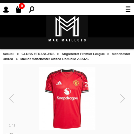
0
Accueil
>
CLUBS ÉTRANGERS
>
Angleterre: Premier League
>
Manchester
United
> Maillot Manchester United Domicile 2025/26
1
/
1