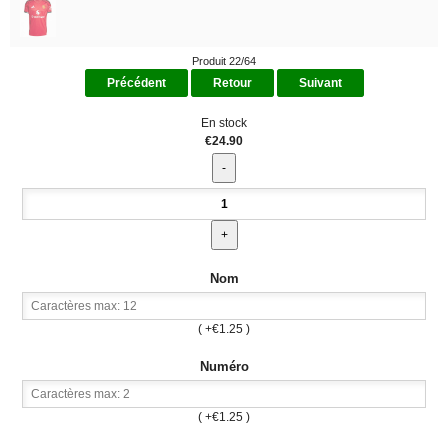
Produit 22/64
Précédent
Retour
Suivant
En stock
€24.90
Nom
( +€1.25 )
Numéro
( +€1.25 )