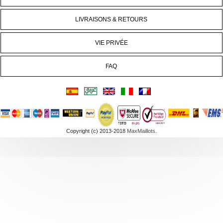
LIVRAISONS & RETOURS
VIE PRIVÉE
FAQ
Copyright (c) 2013-2018
MaxMaillots
.