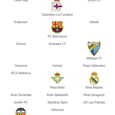
Celta Vigo
Elche CF
Deportivo La Corogne
Espanyol
Getafe
FC Barcelona
Girona
Granada CF
Málaga CF
Osasuna
Oviedo
Rayo Vallecano
RCD Mallorca
Real Betis
Real Madrid
Real Sociedad
Real Valladolid
Real Zaragoza
Seville FC
Sporting Gijón
UD Las Palmas
Villarreal