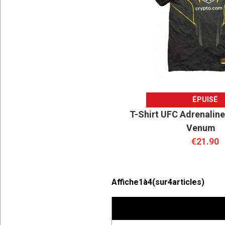
ÉPUISÉ
T-Shirt UFC Adrenaline 
Venum
€21.90
Affiche
1
à
4
(sur
4
articles)