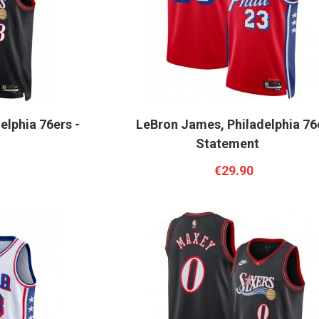
elphia 76ers -
LeBron James, Philadelphia 76e
Statement
€29.90