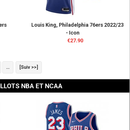
ers
Louis King, Philadelphia 76ers 2022/23
- Icon
€27.90
...
[Suiv >>]
ILLOTS NBA ET NCAA