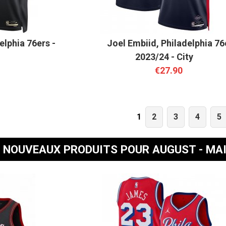
elphia 76ers -
Joel Embiid, Philadelphia 76
2023/24 - City
€27.90
2
3
4
5
1
NOUVEAUX PRODUITS POUR AUGUST - MA