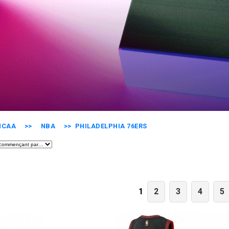
NCAA
>>
NBA
>> PHILADELPHIA 76ERS
2
3
4
5
1