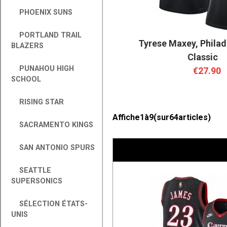
PHOENIX SUNS
PORTLAND TRAIL
Tyrese Maxey, Philad
BLAZERS
Classic
PUNAHOU HIGH
€27.90
SCHOOL
RISING STAR
Affiche
1
à
9
(sur
64
articles)
SACRAMENTO KINGS
SAN ANTONIO SPURS
SEATTLE
SUPERSONICS
SÉLECTION ÉTATS-
UNIS