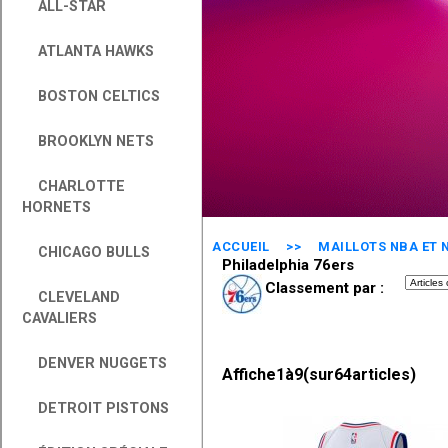
ALL-STAR
ATLANTA HAWKS
BOSTON CELTICS
BROOKLYN NETS
CHARLOTTE
HORNETS
ACCUEIL
>>
MAILLOTS NBA ET 
CHICAGO BULLS
Philadelphia 76ers
Classement par :
CLEVELAND
CAVALIERS
DENVER NUGGETS
Affiche
1
à
9
(sur
64
articles)
DETROIT PISTONS