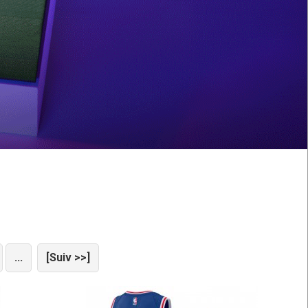
...
[Suiv >>]