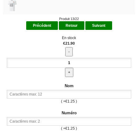
Produit 13/22
Précédent
Retour
Suivant
En stock
€21.90
Nom
( +€1.25 )
Numéro
( +€1.25 )