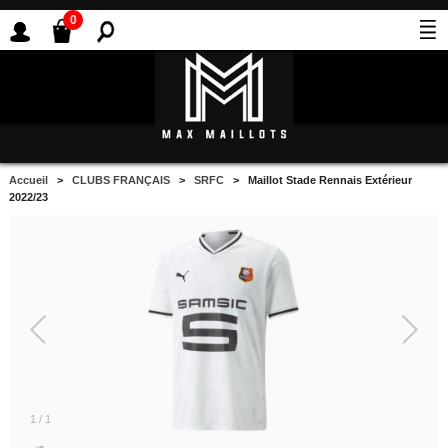
0
Accueil
>
CLUBS FRANÇAIS
>
SRFC
> Maillot Stade Rennais Extérieur
2022/23
1
/
1