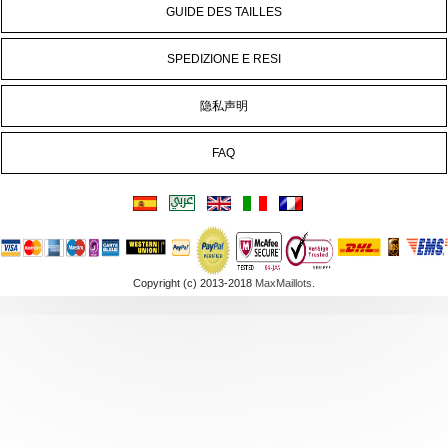
GUIDE DES TAILLES
SPEDIZIONE E RESI
隐私声明
FAQ
Copyright (c) 2013-2018
MaxMaillots
.