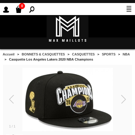
0
Accueil
>
BONNETS & CASQUETTES
>
CASQUETTES
>
SPORTS
>
NBA
> Casquette Los Angeles Lakers 2020 NBA Champions
1
/
1