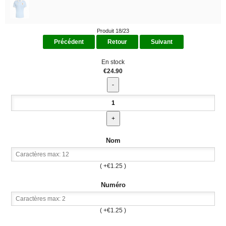
Produit 18/23
Précédent
Retour
Suivant
En stock
€24.90
Nom
( +€1.25 )
Numéro
( +€1.25 )