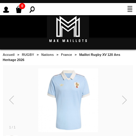
0
Accueil
>
RUGBY
>
Nations
>
France
> Maillot Rugby XV 120 Ans
Heritage 2026
1
/
1