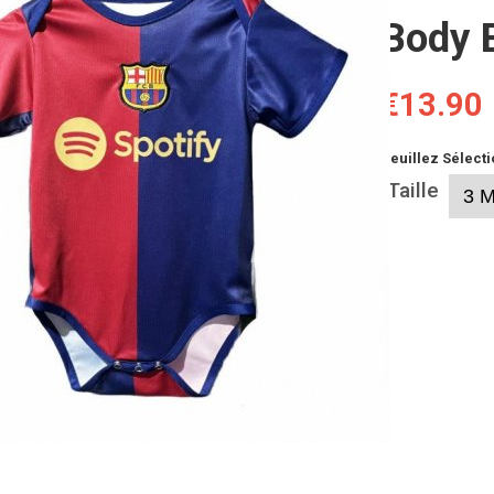
Body 
€13.90
Veuillez Sélecti
Taille