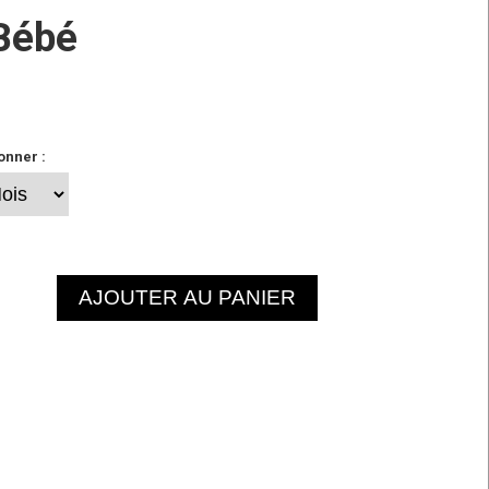
Bébé
onner :
AJOUTER AU PANIER