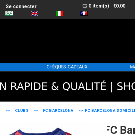
0 item(s) - €0.00
Se connecter
CHÈQUES-CADEAUX
M
S
>>
CLUBS
>>
FC BARCELONA
>> FC BARCELONA DOMICILE
FC Ba