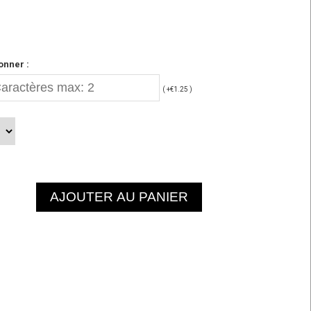
onner :
( +€1.25 )
AJOUTER AU PANIER