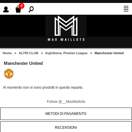
0
Home
>
ALTRI CLUB
>
Inghilterra: Premier League
> Manchester United
Manchester United
Al momento non vi sono prodotti in questo reparto.
Follow @__MaxMaillots
METODI DI PAGAMENTO
RECENSIONI