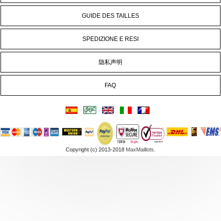
GUIDE DES TAILLES
SPEDIZIONE E RESI
隐私声明
FAQ
Copyright (c) 2013-2018
MaxMaillots
.