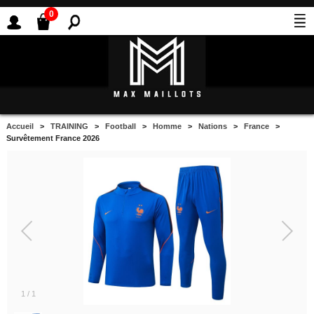
0
Accueil
>
TRAINING
>
Football
>
Homme
>
Nations
>
France
>
Survêtement France 2026
1
/
1