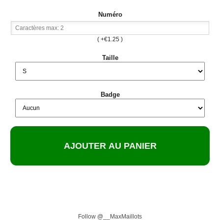
Numéro
( +€1.25 )
Taille
Badge
Follow @__MaxMaillots