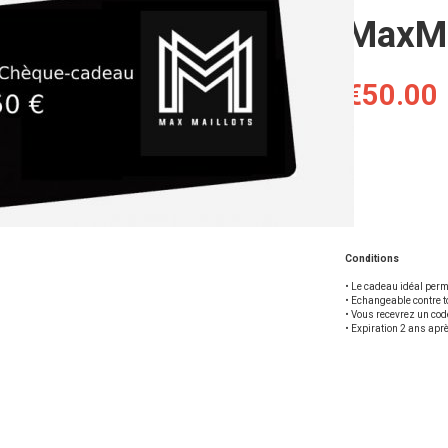
MaxMa
€50.00
Conditions
• Le cadeau idéal perme
• Echangeable contre t
• Vous recevrez un code
• Expiration 2 ans apr