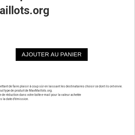
illots.org
AJOUTER AU PANIER
ttant de faire plaisir à coup sûr en laissant les destinataires choisir ce dont ils ont envie.
out type de produit de MaxMaillots.org.
 de réduction dans votre boîte e-mail pour la valeur achetée
ès la date d'émission.